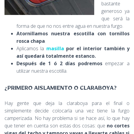
bastante
generoso ya
que será la
forma de que no nos entre agua en nuestra furgo.
Atornillamos nuestra
escotilla con tornillos
rosca chapa
.
Aplicamos la
masilla
por el interior también y
así quedará totalmente estanco.
Después de 1 ó 2 días
podremos
empezar a
utilizar nuestra escotilla.
¿PRIMERO AISLAMIENTO O CLARABOYA?
Hay gente que deja la claraboya para el final o
simplemente decide colocarla una vez tiene la furgo
camperizada. No hay problema si se hace así, lo que hay
que tener en cuenta son estas dos cosas: que
no cortes
vigas del techo y tampoco vayas a llevarte cables si