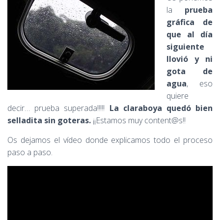
la
prueba
gráfica de
que al día
siguiente
llovió y ni
gota de
agua
, eso
quiere
decir… prueba superada!!!!!
La claraboya quedó bien
selladita sin goteras.
¡¡Estamos muy content@s!!
Os dejamos el vídeo donde explicamos todo el proceso
paso a paso.