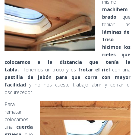
mismo
machihem
brado
que
tenían las
láminas de
friso
hicimos los
rieles que
colocamos a la distancia que tenía la
tabla.
Tenemos un truco y es
frotar el riel
con una
pastilla de jabón para que corra con mayor
facilidad
y no nos cueste trabajo abrir y cerrar el
oscurecedor.
Para
rematar
colocamos
una
cuerda
gruesa
que