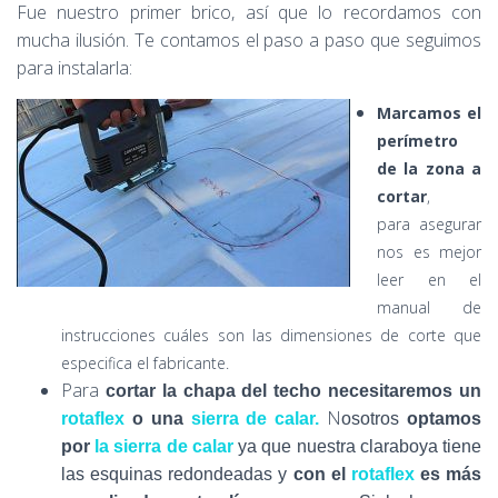
Fue nuestro primer brico, así que lo recordamos con
mucha ilusión. Te contamos el paso a paso que seguimos
para instalarla:
Marcamos el
perímetro
de la zona a
cortar
,
para asegurar
nos es mejor
leer en
el
manual de
instrucciones cuáles son las dimensiones de corte que
especifica el fabricante.
Para
cortar la chapa del techo necesitaremos un
N
rotaflex
o una
sierra de calar.
osotros
optamos
por
la sierra de calar
ya que nuestra claraboya tiene
las esquinas redondeadas y
con el
rotaflex
es más