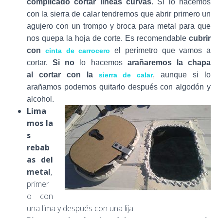
complicado cortar líneas curvas
. Si lo hacemos
con la sierra de calar tendremos que abrir primero un
agujero con un trompo y broca para metal para que
nos quepa la hoja de corte. E
s recomendable
cubrir
con
el perímetro que vamos a
cinta de carrocero
cortar.
Si no
lo hacemos
arañaremos la chapa
al cortar con la
, aunque
si lo
sierra de calar
arañamos podemos quitarlo después con algodón y
alcohol.
Lima
mos la
s
rebab
as del
metal
,
primer
o con
una lima y después con una lija.