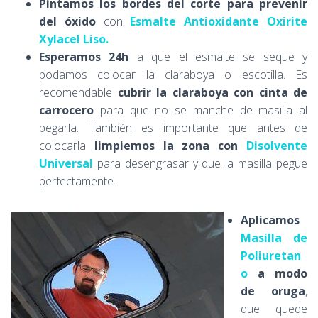
Pintamos los bordes
del corte para prevenir
del óxido
con
Esmalte Antioxidante Oxirite
Xylacel Liso.
Esperamos 24h
a que el esmalte se seque y
podamos colocar la claraboya o escotilla. Es
recomendable
cubrir la claraboya con cinta de
carrocero
para que no se manche de masilla al
pegarla. También es importante que antes de
colocarla
limpiemos la zona con
Disolvente
Universal
para desengrasar y que la masilla pegue
perfectamente.
Aplicamos
Masilla de
Poliuretan
o
a modo
de oruga
,
que quede