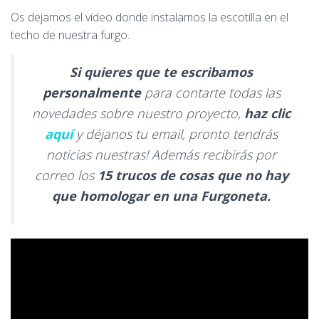
Os dejamos el vídeo donde instalamos la escotilla en el
techo de nuestra furgo.
Si quieres que te escribamos
personalmente
para contarte todas las
novedades sobre nuestro proyecto,
haz clic
aquí
y déjanos tu email, pronto tendrás
noticias nuestras! Además recibirás por
correo los
15 trucos de cosas que no hay
que homologar en una Furgoneta.