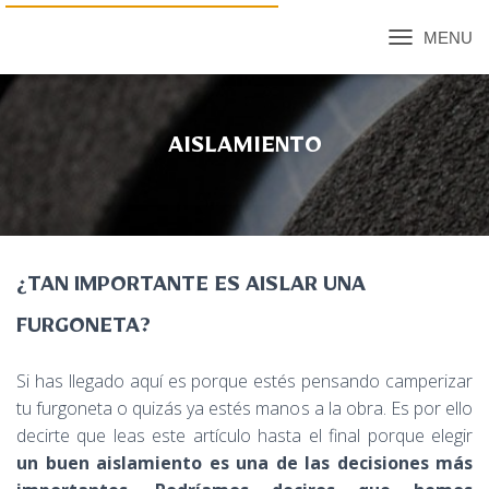
C
A
M
B
I
AISLAMIENTO
A
R
M
O
D
O
D
¿TAN IMPORTANTE ES AISLAR UNA
E
N
FURGONETA?
A
V
Si has llegado aquí es porque estés pensando camperizar
E
tu furgoneta o quizás ya estés manos a la obra. Es por ello
G
A
decirte que leas este artículo hasta el final porque elegir
C
un buen aislamiento es una de las decisiones más
I