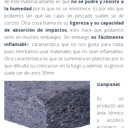
de este material aislante es que
no se pudre y resiste a
la humedad
por lo que no se enmohece. Es por ello que
podemos ver que las cajas de pescado suelen se de
corcho. Otra cosa buena es su
ligereza y su capacidad
de absorción de impactos
, esto hace que podamos
verlo en muchos embalajes. Sin embargo
es fácilmente
inflamabl
e, característica que no nos gusta para nada,
pues intentamos usar materiales que no sean inflamables.
Otra característica es que se suministra en planchas por lo
que dificulta su colocacion en la furgo y además su grosor
suele ser de unos 30mm.
Geopanel
Es un
producto
aisl
ante térmico
y acústico
ecológico y