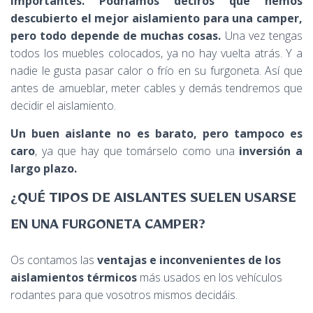
importantes. Podríamos deciros que hemos
Ó
N
descubierto el mejor aislamiento para una camper,
pero todo depende de muchas cosas.
Una vez tengas
todos los muebles colocados, ya no hay vuelta atrás. Y a
nadie le gusta pasar calor o frío en su furgoneta. Así que
antes de amueblar, meter cables y demás tendremos que
decidir el aislamiento.
Un buen aislante no es barato, pero tampoco es
caro
, ya que hay que tomárselo como una
inversión a
largo plazo.
¿QUÉ TIPOS DE AISLANTES SUELEN USARSE
EN UNA FURGONETA CAMPER?
Os contamos las
ventajas e inconvenientes de los
aislamientos térmicos
más usados en los vehículos
rodantes para que vosotros mismos decidáis.