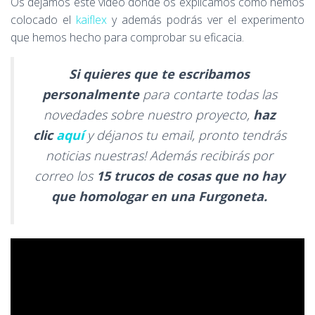
Os dejamos este vídeo donde os explicamos cómo hemos
colocado el
kaiflex
y además podrás ver el experimento
que hemos hecho para comprobar su eficacia.
Si quieres que te escribamos
personalmente
para contarte todas las
novedades sobre nuestro proyecto,
haz
clic
aquí
y déjanos tu email, pronto tendrás
noticias nuestras! Además recibirás por
correo los
15
trucos de cosas que no hay
que homologar en una Furgoneta.