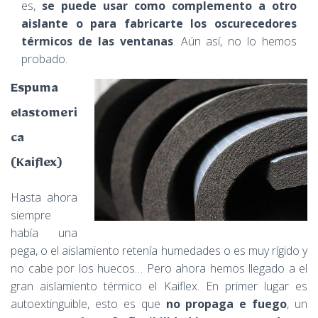
es,
se puede usar como complemento a otro
aislante o para fabricarte los oscurecedores
térmicos de las ventanas
. Aún así, no lo hemos
probado.
Espuma
elastomeri
ca
(Kaiflex)
Hasta ahora
siempre
había una
pega, o el aislamiento retenía humedades o es muy rígido y
no cabe por los huecos… Pero ahora hemos llegado a el
gran aislamiento térmico el Kaiflex. En primer lugar es
autoextinguible, esto es que
no propaga e fuego
, un