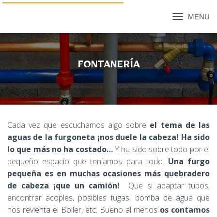
C
A
M
B
I
FONTANERÍA
A
R
M
O
D
O
Cada vez que escuchamos algo sobre
el tema de las
D
E
aguas de la furgoneta ¡nos duele la cabeza! Ha sido
N
lo que más no ha costado…
Y ha sido sobre todo por el
A
pequeño espacio que teníamos para todo.
Una furgo
V
E
pequeña es en muchas ocasiones más quebradero
G
de cabeza ¡que un camión!
Que si adaptar tubos,
A
encontrar acoples, posibles fugas, bomba de agua que
C
I
nos revienta el Boiler, etc. Bueno al menos
os contamos