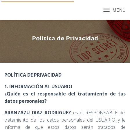
C
A
M
B
I
Política de Privacidad
A
R
M
O
D
O
POLÍTICA DE PRIVACIDAD
D
E
1. INFORMACIÓN AL USUARIO
N
A
¿Quién es el responsable del tratamiento de tus
V
datos personales?
E
G
ARANZAZU DIAZ RODRIGUEZ
es el RESPONSABLE del
A
tratamiento de los datos personales del USUARIO y le
C
I
informa de que estos datos serán tratados de