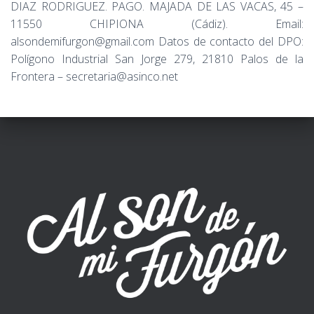
DIAZ RODRIGUEZ. PAGO. MAJADA DE LAS VACAS, 45 –
11550 CHIPIONA (Cádiz). Email:
alsondemifurgon@gmail.com Datos de contacto del DPO:
Polígono Industrial San Jorge 279, 21810 Palos de la
Frontera – secretaria@asinco.net