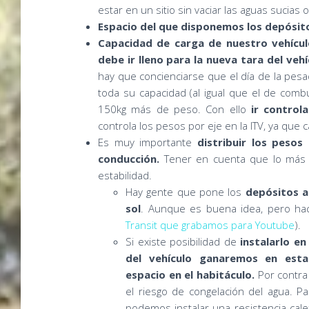
estar en un sitio sin vaciar las aguas sucias o
Espacio del que disponemos los depósit
Capacidad de carga de nuestro vehícul
debe ir lleno para la nueva tara del veh
hay que concienciarse que el día de la pesa
toda su capacidad (al igual que el de combu
150kg más de peso. Con ello
ir control
controla los pesos por eje en la ITV, ya que
Es muy importante
distribuir los pesos
conducción.
Tener en cuenta que lo más 
estabilidad.
Hay gente que pone los
depósitos ar
sol
. Aunque es buena idea, pero h
Transit que grabamos para Youtube
).
Si existe posibilidad de
instalarlo en
del vehículo ganaremos en esta
espacio en el habitáculo.
Por contra
el riesgo de congelación del agua. Par
podemos instalar una resistencia cale