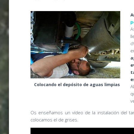
A
p
A
l
c
e
a
e
t
e
Colocando el depósito de aguas limpias
A
q
v
Os enseñamos un vídeo de la instalación del t
colocamos el de grises.