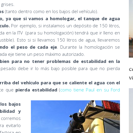
 grises.
os
(tanto dentro como en los bajos del vehículo).
o, ya que si vamos a homologar, el tanque de agua
ículo.
Por ejemplo, si instalamos un depósito de 150 litros,
da en la ITV (para su homologación) tendrá que ir lleno en
stible). Esto si si llevamos 150 litros de agua, llevaremos
ando el peso de cada eje
. Durante la homologación se
 cada eje tiene un peso máximo autorizado.
 bien
para no tener problemas de estabilidad en la
pesado debe ir lo más bajo posible para que no pierda
C
V
riba del vehículo para que se caliente el agua con el
ace que
pierda estabilidad
(
como tiene Paul en su Ford
 los bajos
bilidad y
 corremos
a evitarlo
factora en