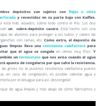
mbos depósitos van sujetos con
flejes o cinta
erforada
y revestidos en su parte baja con Kaiflex.
sí está más aislados, sobre todo contra el frío. Los dos
levan
un cubre-depósito casero.
Está hecho con una
hapa de aluminio para proteger a los tubos y cables de
nganches con ramas, etc.
Como extra, el deposito de
guas limpias lleva
una
resistencia calefactora
para
vitar que el agua se congele
en climas muy fríos.
Y
ambién un
termostato
que nos avisa cuando el agua
stá apunto de congelarse par que salte la resistencia.
l de grises no le pusimos resistencia calefactora puesto
ue, en caso de congelación, es posible calentar agua y
erterla por el desagüe para así. descongelar.
anque de agua limpias y más abajo de cómo fabricamos y