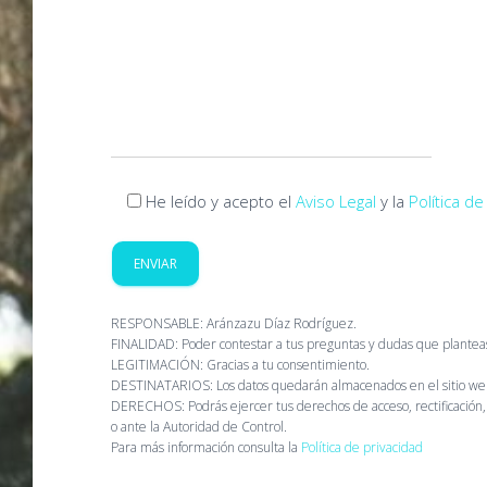
He leído y acepto el
Aviso Legal
y la
Política de
RESPONSABLE: Aránzazu Díaz Rodríguez.
FINALIDAD: Poder contestar a tus preguntas y dudas que planteas
LEGITIMACIÓN: Gracias a tu consentimiento.
DESTINATARIOS: Los datos quedarán almacenados en el sitio web
DERECHOS: Podrás ejercer tus derechos de acceso, rectificación
o ante la Autoridad de Control.
Para más información consulta la
Política de privacidad