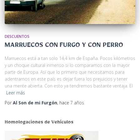
DESCUENTOS
MARRUECOS CON FURGO Y CON PERRO
Marruecos está a tan solo 14,4 km de España. Pocos kilómetros
y un choque cultural inmenso si lo comparamos con la mayor
parte de Europa. Así que lo primero que necesitamos para
adentrarnos en este país es dejar fuera los prejuicios y tener
una mente abierta. Con esto ya tendremos bastante ventaja. El
Leer más
Por
Al Son de mi Furgón
, hace
7 años
Homologaciones de Vehículos