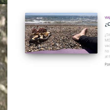
VIA
¿
¿T
MIS
vac
no 
al 
Po