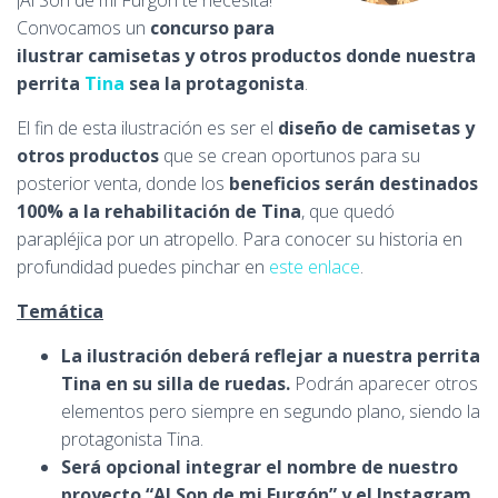
¡Al Son de mi Furgón te necesita!
Ó
N
Convocamos un
concurso para
ilustrar camisetas y otros productos donde nuestra
perrita
Tina
sea la protagonista
.
El fin de esta ilustración es ser el
diseño de camisetas y
otros productos
que se crean oportunos para su
posterior venta, donde los
beneficios serán destinados
100% a la rehabilitación de Tina
, que quedó
parapléjica por un atropello. Para conocer su historia en
profundidad puedes pinchar en
este enlace
.
Temática
La ilustración
deberá reflejar
a nuestra perrita
Tina en su silla de ruedas.
Podrán aparecer otros
elementos pero siempre en segundo plano, siendo la
protagonista Tina.
Será opcional integrar el nombre de nuestro
proyecto “Al Son de mi Furgón” y el Instagram