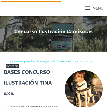
C
A
M
B
I
Concurso Ilustración Camisetas
A
R
M
O
D
O
Si lo prefieres puedes descargarte las Bases del Concurso aquí
D
Descarga
E
N
BASES CONCURSO
A
V
ILUSTRACIÓN TINA
E
G
A
4×4
C
I